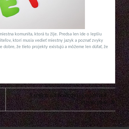
miestna komunita, ktorá tu žije. Predsa len ide o lepšiu
iteľov, ktorí musia vedieť miestny jazyk a poznať zvyky
 dobre, že tieto projekty existujú a môžeme len dúfať, že
3 SPREJE NA POKOŽKU S RÔZNYMI
FUNKCIAMI