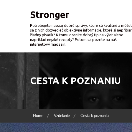
Skip
to
Stronger
content
Potrebujete naozaj dobré správy, ktoré sú kvalitné a môže
sa z nich dozvedieť objektívne informácie, ktoré si nepřibar
žiadny pisárik? K tomu oceníte dobrý tip na výlet alebo
napríklad nejaké recepty? Potom sa pozrite na náš
internetový magazín.
CESTA K POZNANIU
Home
Vzdelanie
Cesta k poznaniu