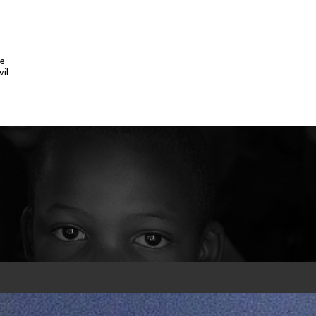
te
vil