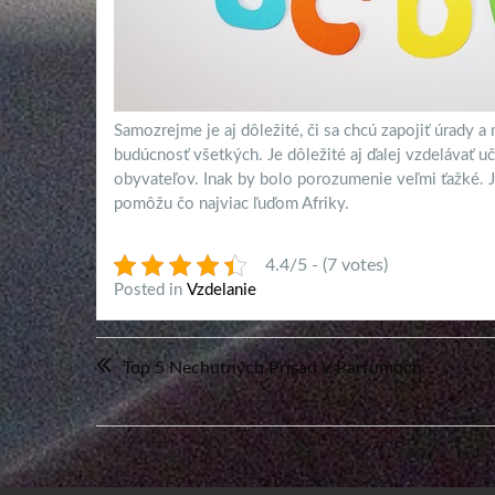
Samozrejme je aj dôležité, či sa chcú zapojiť úrady a 
budúcnosť všetkých. Je dôležité aj ďalej vzdelávať uč
obyvateľov. Inak by bolo porozumenie veľmi ťažké. Je
pomôžu čo najviac ľuďom Afriky.
4.4/5 - (7 votes)
Posted in
Vzdelanie
Navigácia
Top 5 Nechutných Prísad V Parfumoch
v
článku