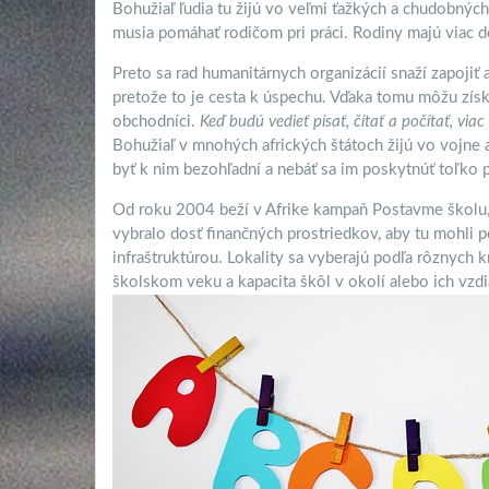
Bohužiaľ ľudia tu žijú vo veľmi ťažkých a chudobných
musia pomáhať rodičom pri práci. Rodiny majú viac de
Preto sa rad humanitárnych organizácií snaží zapojiť 
pretože to je cesta k úspechu. Vďaka tomu môžu získa
obchodníci.
Keď budú vedieť
písať, čítať a počítať, vi
Bohužiaľ v mnohých afrických štátoch žijú vo vojne a
byť k nim bezohľadní a nebáť sa im poskytnúť toľko
Od roku 2004 beží v Afrike kampaň Postavme školu, k
vybralo dosť finančných prostriedkov, aby tu mohli 
infraštruktúrou. Lokality sa vyberajú podľa rôznych k
školskom veku a kapacita škôl v okolí alebo ich vzdia