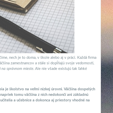
íme, nech je to doma, v škole alebo aj v práci. Každá firma
äčšina zamestnancov a stále si dopĺňajú svoje vedomosti,
i na správnom mieste
. Ale nie všade existujú tak ľahké
pia je školstvo na veľmi nízkej úrovni. Väčšina dospelých
e napriek tomu väčšina z nich nedokončí ani základnú
 učitelia a učebnice a dokonca aj priestory vhodné na