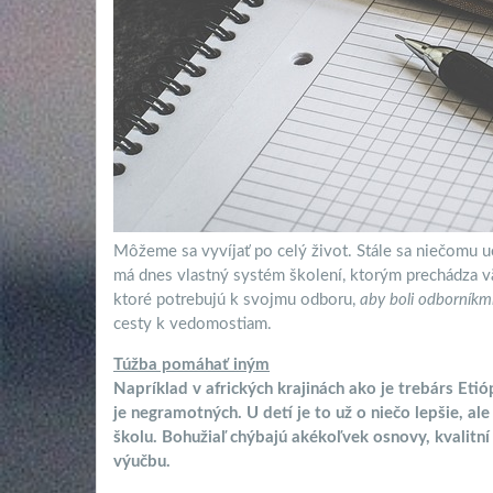
Môžeme sa vyvíjať po celý život. Stále sa niečomu uč
má dnes vlastný systém školení, ktorým prechádza v
ktoré potrebujú k svojmu odboru,
aby boli odborníkm
cesty k vedomostiam.
Túžba pomáhať iným
Napríklad v afrických krajinách ako je trebárs Etió
je negramotných. U detí je to už o niečo lepšie, al
školu. Bohužiaľ chýbajú akékoľvek osnovy, kvalitní
výučbu.