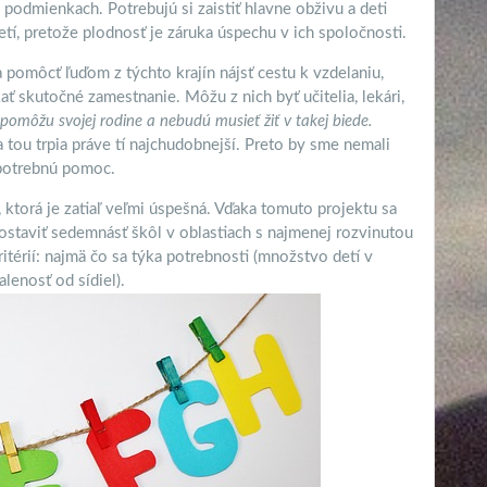
 podmienkach. Potrebujú si zaistiť hlavne obživu a deti
tí, pretože plodnosť je záruka úspechu v ich spoločnosti.
a pomôcť ľuďom z týchto krajín nájsť cestu k vzdelaniu,
ť skutočné zamestnanie. Môžu z nich byť učitelia, lekári,
ac pomôžu svojej rodine a nebudú musieť žiť v takej biede.
 tou trpia práve tí najchudobnejší. Preto by sme nemali
 potrebnú pomoc.
torá je zatiaľ veľmi úspešná. Vďaka tomuto projektu sa
postaviť sedemnásť škôl v oblastiach s najmenej rozvinutou
ritérií: najmä čo sa týka potrebnosti (množstvo detí v
lenosť od sídiel).