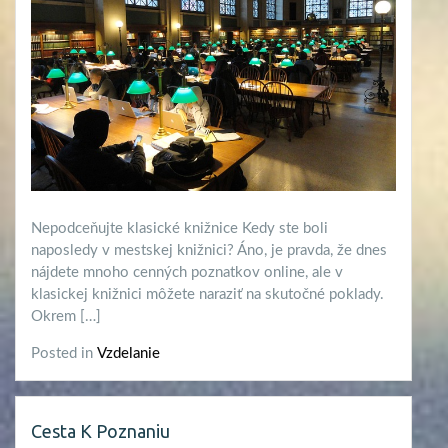
Nepodceňujte klasické knižnice Kedy ste boli
naposledy v mestskej knižnici? Áno, je pravda, že dnes
nájdete mnoho cenných poznatkov online, ale v
klasickej knižnici môžete naraziť na skutočné poklady.
Okrem […]
Posted in
Vzdelanie
Cesta K Poznaniu