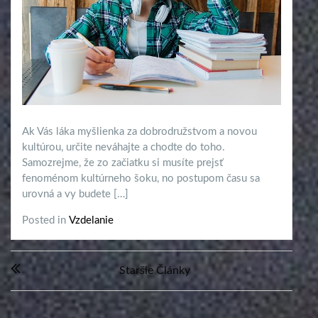
Ak Vás láka myšlienka za dobrodružstvom a novou
kultúrou, určite neváhajte a chodte do toho.
Samozrejme, že zo začiatku si musíte prejsť
fenoménom kultúrneho šoku, no postupom času sa
urovná a vy budete […]
Posted in
Vzdelanie
Navigácia
Staršie Články
v
článkoch