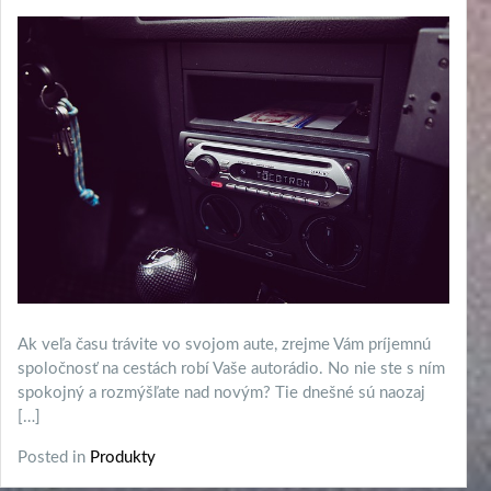
Ak veľa času trávite vo svojom aute, zrejme Vám príjemnú
spoločnosť na cestách robí Vaše autorádio. No nie ste s ním
spokojný a rozmýšľate nad novým? Tie dnešné sú naozaj
[…]
Posted in
Produkty