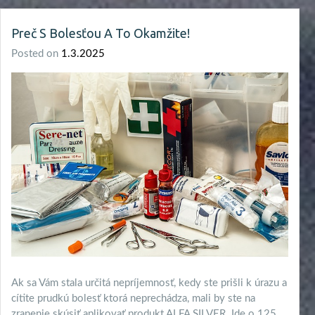
Preč S Bolesťou A To Okamžite!
Posted on
1.3.2025
Ak sa Vám stala určitá nepríjemnosť, kedy ste prišli k úrazu a
cítite prudkú bolesť ktorá neprechádza, mali by ste na
zranenie skúsiť aplikovať produkt ALFA SILVER. Ide o 125