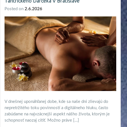
Tantrického Darčeka V Bratislave
Posted on
2.6.2026
V dnešnej uponáhľanej dobe, kde sa naše dni zlievajú do
nepretržitého toku povinností a digitálneho hluku, často
zabúdame na najvzácnejší aspekt nášho života, ktorým je
schopnosť naozaj cítiť. Možno práve […]