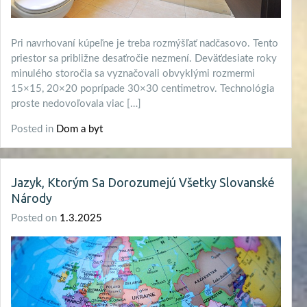
Pri navrhovaní kúpeľne je treba rozmýšľať nadčasovo. Tento
priestor sa približne desaťročie nezmení. Deväťdesiate roky
minulého storočia sa vyznačovali obvyklými rozmermi
15×15, 20×20 poprípade 30×30 centimetrov. Technológia
proste nedovoľovala viac […]
Posted in
Dom a byt
Jazyk, Ktorým Sa Dorozumejú Všetky Slovanské
Národy
Posted on
1.3.2025