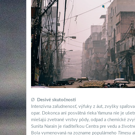
Ø
Desivé skutočnosti
Intenzívna zaľudnenosť, výfuky z áut, zvyšky spaľo
opar. Dokonca ani posvätná rieka Yamuna nie je ušetre
miešajú zvetrané vrstvy pôdy, odpad a chemické zvy
Sunita Narain je riaditeľkou Centra pre vedu a život
Bola vymenovaná na zozname populárneho
Timesu
a