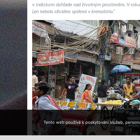
v indickom dohľade nad životným prostredím. V rok
Len nebola oficiálne spálená v krematóriu.“
Tento web používá k poskytování služeb, persona