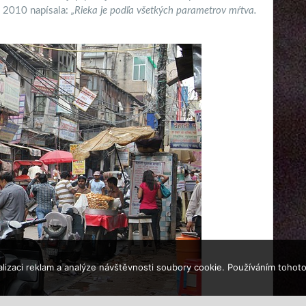
u 2010 napísala:
„Rieka je podľa všetkých parametrov mŕtva.
lizaci reklam a analýze návštěvnosti soubory cookie. Používáním tohoto