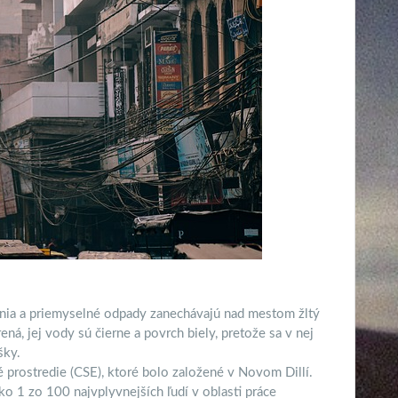
vania a priemyselné odpady zanechávajú nad mestom žltý
ná, jej vody sú čierne a povrch biely, pretože sa v nej
šky.
né prostredie (CSE), ktoré bolo založené v Novom Dillí.
ko 1 zo 100 najvplyvnejších ľudí v oblasti práce