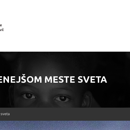
te
vil
TENEJŠOM MESTE SVETA
 sveta