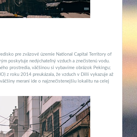
tredisko pre zväzové územie National Capital Territory of
rým poskytuje nedýchateľný vzduch a znečistenú vodu.
ného prostredia, väčšinou si vybavíme obrázok Pekingu;
O) z roku 2014 preukázala, že vzduch v Dillí vykazuje až
čšiny meraní ide o najznečistenejšiu lokalitu na celej