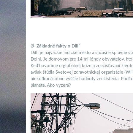
Ø
Základné fakty o Dillí
Dillí je najväčšie indické mesto a súčasne správne s
Delhi. Je domovom pre 14 miliónov obyvateľov, kto
Keď hovoríme o globálnej kríze a znečisťovaní život
avšak štúdia Svetovej zdravotníckej organizácie (WH
niekoľkonásobne vyššie hodnoty znečistenia. Podľa vä
planéte. Ako vyzerá?