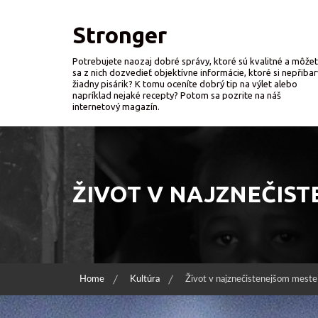
Skip
to
Stronger
content
Potrebujete naozaj dobré správy, ktoré sú kvalitné a môže
sa z nich dozvedieť objektívne informácie, ktoré si nepřibar
žiadny pisárik? K tomu oceníte dobrý tip na výlet alebo
napríklad nejaké recepty? Potom sa pozrite na náš
internetový magazín.
ŽIVOT V NAJZNEČIS
Home
Kultúra
Život v najznečistenejšom meste