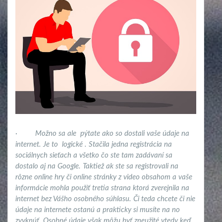
·
Možno sa ale pýtate ako so dostali vaše údaje na
internet. Je to logické . Stačila jedna registrácia na
sociálnych sieťach a všetko čo ste tam zadávaní sa
dostalo aj na Google. Taktiež ak ste sa registrovali na
rôzne online hry či online stránky z video obsahom a vaše
informácie mohla použiť tretia strana ktorá zverejnila na
internet bez Vášho osobného súhlasu. Či teda chcete či nie
údaje na internete ostanú a prakticky si musíte na no
zvyknúť. Osobné údaje však môžu byť zneužité vtedy keď