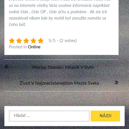
sú na internete všetky Vaše osobne informácie napríklad
rodné číslo , číslo OP , číslo účtu a podobne . Ak ste ich
nezadávali nikam kde by mohli byť zneužite nemáte sa
čoho báť.
5/5 - (2 votes)
Posted in
Online
Navigácia
Mačka. Domáci Miláčik V Byte
v
článku
Život V Najznečistenejšom Meste Sveta
Hľadať: