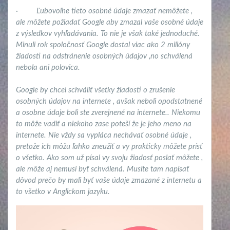
·
Ľubovoľne tieto osobné údaje zmazať nemôžete ,
ale môžete požiadať Google aby zmazal vaše osobné údaje
z výsledkov vyhľadávania. To nie je však také jednoduché.
Minuli rok spoločnosť Google dostal viac ako 2 milióny
žiadosti na odstránenie osobných údajov ,no schválená
nebola ani polovica.
Google by chcel schváliť všetky žiadosti o zrušenie
osobných údajov na internete , avšak neboli opodstatnené
a osobne údaje boli ste zverejnené na internete.. Niekomu
to môže vadiť a niekoho zase poteší že je jeho meno na
internete. Nie vždy sa vypláca nechávať osobné údaje ,
pretože ich môžu ľahko zneužiť a vy prakticky môžete prísť
o všetko. Ako som už písal vy svoju žiadosť poslať môžete ,
ale môže aj nemusí byť schválená. Musíte tam napísať
dôvod prečo by mali byť vaše údaje zmazané z internetu a
to všetko v Anglickom jazyku.