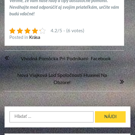
Veríme, že vám naše rady a tipy dostatočne pomohli.
Neváhajte med odporúčiť aj svojim priateľkám, určite vám
budú vďačné!
4.2/5 - (6 votes)
Posted in
Krása
Navigácia
Vhodná Pomôcka Pri Podnikaní- Facebook
v
článku
Nová Vlajková Loď Spoločnosti Huawei Na
Obzore!
Hľadať: