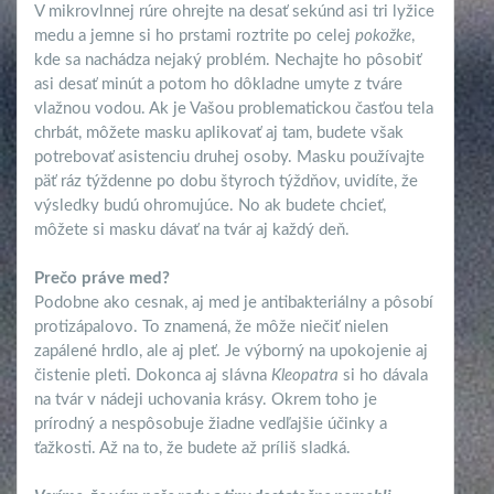
V mikrovlnnej rúre ohrejte na desať sekúnd asi tri lyžice
medu a jemne si ho prstami roztrite po celej
pokožke
,
kde sa nachádza nejaký problém. Nechajte ho pôsobiť
asi desať minút a potom ho dôkladne umyte z tváre
vlažnou vodou. Ak je Vašou problematickou časťou tela
chrbát, môžete masku aplikovať aj tam, budete však
potrebovať asistenciu druhej osoby. Masku používajte
päť ráz týždenne po dobu štyroch týždňov, uvidíte, že
výsledky budú ohromujúce. No ak budete chcieť,
môžete si masku dávať na tvár aj každý deň.
Prečo práve med?
Podobne ako cesnak, aj med je antibakteriálny a pôsobí
protizápalovo. To znamená, že môže niečiť nielen
zapálené hrdlo, ale aj pleť. Je výborný na upokojenie aj
čistenie pleti. Dokonca aj slávna
Kleopatra
si ho dávala
na tvár v nádeji uchovania krásy. Okrem toho je
prírodný a nespôsobuje žiadne vedľajšie účinky a
ťažkosti. Až na to, že budete až príliš sladká.