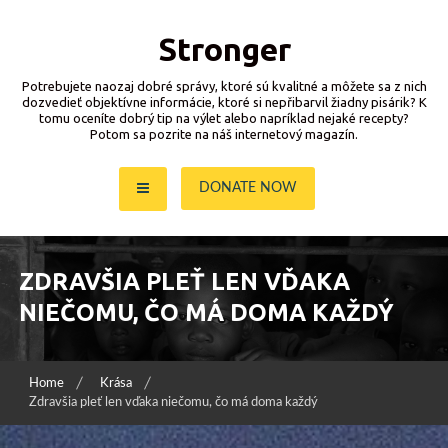
Skip
to
Stronger
content
Potrebujete naozaj dobré správy, ktoré sú kvalitné a môžete sa z nich
dozvedieť objektívne informácie, ktoré si nepřibarvil žiadny pisárik? K
tomu oceníte dobrý tip na výlet alebo napríklad nejaké recepty?
Potom sa pozrite na náš internetový magazín.
DONATE NOW
ZDRAVŠIA PLEŤ LEN VĎAKA
NIEČOMU, ČO MÁ DOMA KAŽDÝ
Home
Krása
Zdravšia pleť len vďaka niečomu, čo má doma každý