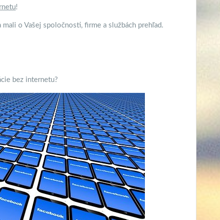
rnetu
!
a mali o Vašej spoločnosti, firme a službách prehľad.
ácie bez internetu?