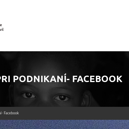
te
vil
I PODNIKANÍ- FACEBOOK
í- Facebook