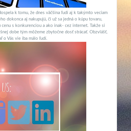
dospela k tomu, že dnes väčšina ľudí aj k takýmto veciam
ho dokonca aj nakupujú, či už sa jedná o kúpu tovaru,
 cenu s konkurenciou a ako inak- cez internet. Takže si
ešnej dobe tým môžeme zbytočne dosť strácať. Obzvlášť,
ľ o Vás vie iba málo ľudí.