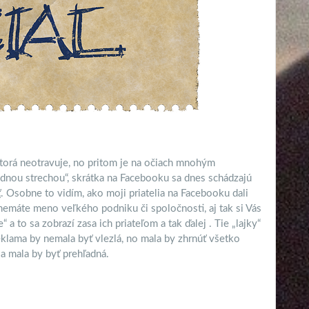
torá neotravuje, no pritom je na očiach mnohým
ednou strechou“, skrátka na Facebooku sa dnes schádzajú
ť
. Osobne to vidím, ako moji priatelia na Facebooku dali
emáte meno veľkého podniku či spoločnosti, aj tak si Vás
e“ a to sa zobrazí zasa ich priateľom a tak ďalej . Tie „lajky“
 reklama by nemala byť vlezlá, no mala by zhrnúť všetko
a mala by byť prehľadná.