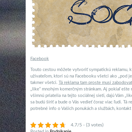
Facebook
Touto cestou môžete vytvoriť sympatickú reklamu, k
užívateľom, ktorí sú na Facebooku všetci ako „pod j
takmer všetci.
Tá reklama tam proste musí zabodova
„like“ mnohým komerčným stránkam. Aj pokiaľ ešte n
všimnú priatelia na tejto sociálnej sieti, dajú Vám „lik
sa budú šíriť a bude o Vás vedieť čoraz viac ľudí. Tá
potrebné info o Vašich ponukách a službách, kontakt 
4.7/5 - (3 votes)
Posted in
Podnikanie