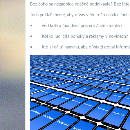
Bez čoho sa nezaobíde dnešné podnikanie?
Bez inte
Teda pokiaľ chcete, aby o Vás vedelo čo najviac ľudí 
•
Veď koľko ľudí dnes prezerá Zlaté stránky?
•
Koľko ľudí číta ponuky a reklamy v novinách?
•
Kto si dá tú námahu, aby o Vás zisťoval inform