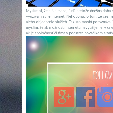
Myslím si, že stále menej ľudí, pretože dnešná doba 
využíva hlavne internet. Nehovoriac o tom, že cez ne
alebo objednanie služieb. Takisto mnohí porovnávajú
myslím, že ak možnosti internetu nevyužijeme, v dn
ak je spoločnosť či fima v podstate nováčikom a zatia