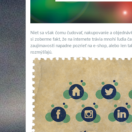
Niet sa však čomu čudovať, nakupovanie a objednávk
si zoberme fakt, že na internete trávia mnohí ľudia 
zaujímavosti napadne pozrieť na e-shop, alebo len ta
rozmýšľajú.