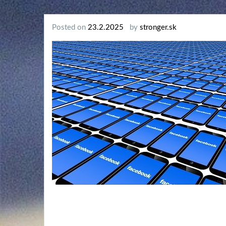
Posted on
23.2.2025
by
stronger.sk