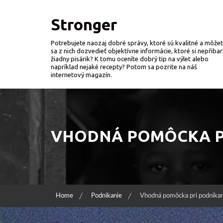
Skip
to
Stronger
content
Potrebujete naozaj dobré správy, ktoré sú kvalitné a môže
sa z nich dozvedieť objektívne informácie, ktoré si nepřibar
žiadny pisárik? K tomu oceníte dobrý tip na výlet alebo
napríklad nejaké recepty? Potom sa pozrite na náš
internetový magazín.
VHODNÁ POMÔCKA PR
Home
Podnikanie
Vhodná pomôcka pri podnikan