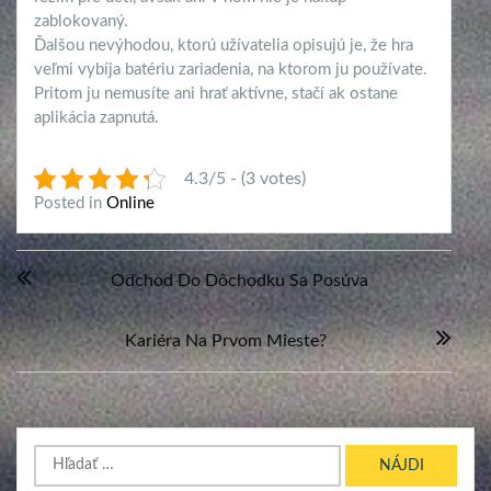
zablokovaný.
Ďalšou nevýhodou, ktorú užívatelia opisujú je, že hra
veľmi vybíja batériu zariadenia, na ktorom ju používate.
Pritom ju nemusíte ani hrať aktívne, stačí ak ostane
aplikácia zapnutá.
4.3/5 - (3 votes)
Posted in
Online
Navigácia
Odchod Do Dôchodku Sa Posúva
v
článku
Kariéra Na Prvom Mieste?
Hľadať: