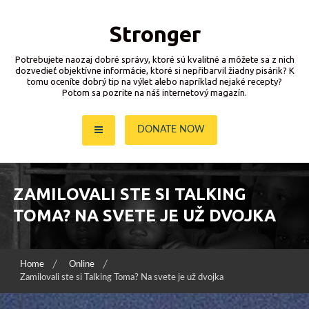
Skip
to
Stronger
content
Potrebujete naozaj dobré správy, ktoré sú kvalitné a môžete sa z nich
dozvedieť objektívne informácie, ktoré si nepřibarvil žiadny pisárik? K
tomu oceníte dobrý tip na výlet alebo napríklad nejaké recepty?
Potom sa pozrite na náš internetový magazín.
DONATE NOW
ZAMILOVALI STE SI TALKING
TOMA? NA SVETE JE UŽ DVOJKA
Home
Online
Zamilovali ste si Talking Toma? Na svete je už dvojka