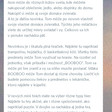
ňom môže do rôznych kútov sveta, kde môžete
nakupovať oblečenie, jedlo, alebo doplnky do domu.
Nakúpiť si môže aj svoje domáce zvieratá.
A to je ďalšia novinka. Tom môže po novom vlastniť
svoje vlastné domáce zvieratká. Týchto jeho miláčikov
viete do určitej miery ovládať i vy. Celkovo sa ich
v ponuke nachádza päť.
Novinkou je i škatuľa plná hračiek. Nájdete tu napríklad
trampolínu, hojdačku, či basketbalový kôš. Všetky tieto
predmety môže Tom využívať na hranie. Na rozdiel od
jednotky, však pribudla i možnosť „BOOBOO“. Tom sa
môže pri hre zraniť a vy sa oňho musíte postarať. Vďaka
BOOBOO môže Tom dostať aj rôzne choroby. Liečiť ich
budete pomocou liekov a predmetov v lekárničke,
ktorú nájdete v kúpeľni.
V nových mini hrách máte na výber rôzne typy hier.
Nájdete tu hry akčné, ale i rôzne spoločenské, ako
napríklad puzzle. V dvojke sa nachádza aj jedna hra,