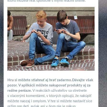
ktorú môžete hrať spoločne s inými hráčmi online.
Hru si môžete stiahnuť aj hrať zadarmo.
Dávajte však
pozor. V aplikácií môžete nakupovať produkty aj za
reálne peniaze.
V reakciách užívateľov sa stretnete
s viacerými komentármi, v ktorých opisujú, že nakúpiť
môžete naozaj i omylom. V hre si môžete nastaviť síce
režim pre deti, avšak ani v ňom nie je nákup