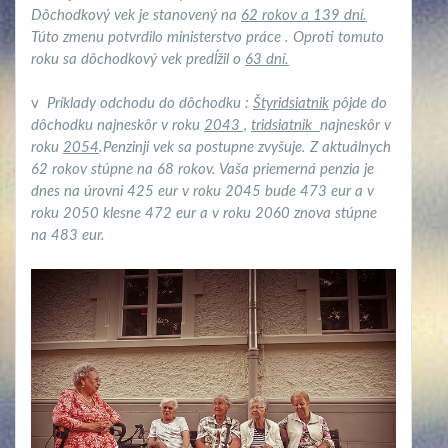
Dôchodkový vek je stanovený na
62 rokov a 139 dní.
Túto zmenu potvrdilo ministerstvo práce . Oproti tomuto
roku sa dôchodkový vek predĺžil o
63 dní.
v
Príklady odchodu do dôchodku :
Štyridsiatnik
pôjde do
dôchodku najneskôr v roku
2043 ,
tridsiatnik
najneskôr v
roku
2054
.Penzinji vek sa postupne zvyšuje. Z aktuálnych
62 rokov stúpne na 68 rokov. Vaša priemerná penzia je
dnes na úrovni 425 eur v roku 2045 bude 473 eur a v
roku 2050 klesne 472 eur a v roku 2060 znova stúpne
na 483 eur.