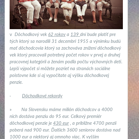
v
Dôchodkový vek
62 rokov
a
139
dní bude platiť pre
tých ktorý sa narodili 31 decembri 1955 a výnimku budú
mať dôchodcovia ktorý sa zachováva znížení dôchodkový
vek ktorý pracovali potrebný počet rokov v prvej a druhej
pracovnej kategórii a ženám podľa počtu výchovných deti.
Lepší výpočet si môžete pozrieť na stranách sociálne
poisťovne kde si aj vypočítate aj výšku dôchodkovej
penzie.
·
Dôchodkové rekordy
»
Na Slovensku máme milión dôchodcov a 4000
nich dostáva penziu do 95 eur. Celkový premiér
dôchodkovej penzie je
430 eur
, a približne 4700 penzií
poberá nad 900 eur. Ďalších 3600 seniorov dostáva nad
1000 eur a niektorý aj omnoho viac. K vyšším