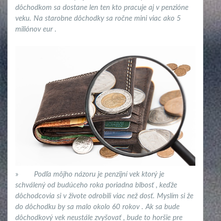
dôchodkom sa dostane len ten kto pracuje aj v penzióne
veku. Na starobne dôchodky sa ročne mini viac ako 5
miliónov eur .
»
Podľa môjho názoru je penzijní vek ktorý je
schválený od budúceho roka poriadna blbosť , keďže
dôchodcovia si v živote odrobili viac než dosť. Myslím si že
do dôchodku by sa malo okolo 60 rokov . Ak sa bude
dôchodkový vek neustále zvyšovať , bude to horšie pre