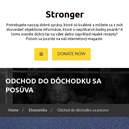
Skip
to
Stronger
content
Potrebujete naozaj dobré správy, ktoré sú kvalitné a môžete sa z nich
dozvedieť objektívne informácie, ktoré si nepřibarvil žiadny pisárik? K
tomu oceníte dobrý tip na výlet alebo napríklad nejaké recepty?
Potom sa pozrite na náš internetový magazín.
DONATE NOW
ODCHOD DO DÔCHODKU SA
POSÚVA
Home
Ekonomika
Odchod do dôchodku sa posúva