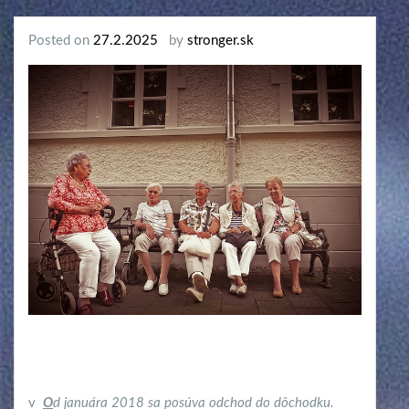
Posted on
27.2.2025
by
stronger.sk
v
O
d januára 2018 sa posúva odchod do dôchodku.