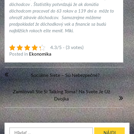
dôchodcov . Štatistiky potvrdzujú že ak donútia
dôchodcom pracovať do 63 rokov a 139 dní a môže to
ohroziť zdravie dôchodcov. Samozrejme môžeme
predpokladať že dôchodkový vek a financie sa budú
najbližších rokoch ešte meniť. Miki.
4.3/5 - (3 votes)
Posted in
Ekonomika
Navigácia
Sociálne Siete – Sú Nebezpečné?
v
článku
Zamilovali Ste Si Talking Toma? Na Svete Je Už
Dvojka
Hľadať: