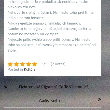
mrhanie jedlom. Je v poriadku, ak necháte v miske
niekoľko zŕn ryže.
Nehovorte s plnými ústami. Namiesto toho prehltnite
jedlo a potom hovorte.
Nikdy nejedzte priamo z nakladacích tanierov.
Namiesto toho najprv položte jedlo na svoj tanieri a
potom ho môžete v kľude zjesť.
Nejedzte príliš rýchlo alebo príliš pomaly. Namiesto
toho sa pokúste jesť rovnakým tempom ako ostatní pri
stole.
5/5 - (2 votes)
Posted in
Kultúra
Navigácia
Elektronická Cigareta? Čo To Vlastne Je?
v
článku
Audio Kniha?