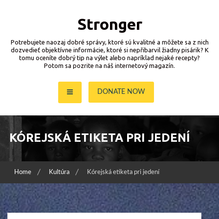
Skip
to
Stronger
content
Potrebujete naozaj dobré správy, ktoré sú kvalitné a môžete sa z nich
dozvedieť objektívne informácie, ktoré si nepřibarvil žiadny pisárik? K
tomu oceníte dobrý tip na výlet alebo napríklad nejaké recepty?
Potom sa pozrite na náš internetový magazín.
DONATE NOW
KÓREJSKÁ ETIKETA PRI JEDENÍ
Home
Kultúra
Kórejská etiketa pri jedení