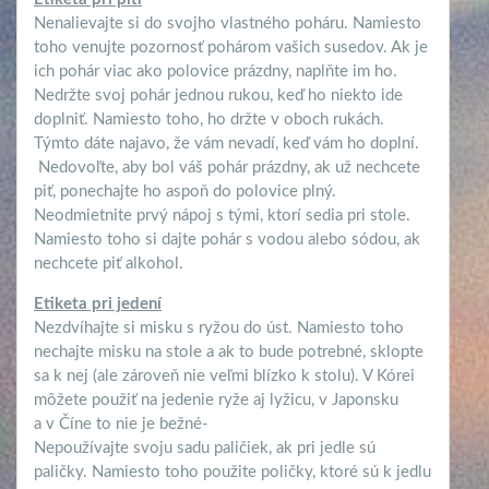
Nenalievajte si do svojho vlastného poháru. Namiesto
toho venujte pozornosť pohárom vašich susedov. Ak je
ich pohár viac ako polovice prázdny, naplňte im ho.
Nedržte svoj pohár jednou rukou, keď ho niekto ide
doplniť. Namiesto toho, ho držte v oboch rukách.
Týmto dáte najavo, že vám nevadí, keď vám ho doplní.
Nedovoľte, aby bol váš pohár prázdny, ak už nechcete
piť, ponechajte ho aspoň do polovice plný.
Neodmietnite prvý nápoj s tými, ktorí sedia pri stole.
Namiesto toho si dajte pohár s vodou alebo sódou, ak
nechcete piť alkohol.
Etiketa pri jedení
Nezdvíhajte si misku s ryžou do úst. Namiesto toho
nechajte misku na stole a ak to bude potrebné, sklopte
sa k nej (ale zároveň nie veľmi blízko k stolu). V Kórei
môžete použiť na jedenie ryže aj lyžicu, v Japonsku
a v Číne to nie je bežné-
Nepoužívajte svoju sadu paličiek, ak pri jedle sú
paličky. Namiesto toho použite poličky, ktoré sú k jedlu