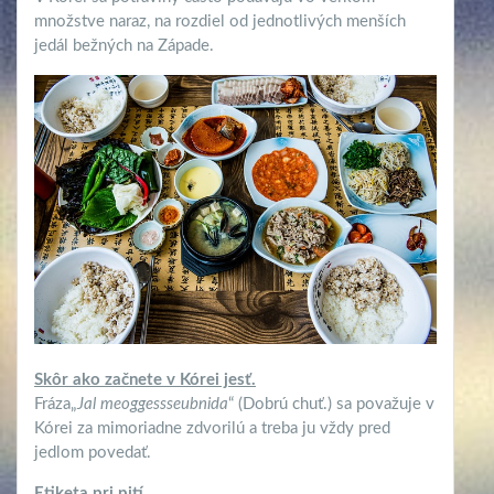
množstve naraz, na rozdiel od jednotlivých menších
jedál bežných na Západe.
Skôr ako začnete v Kórei jesť.
Fráza„
Jal meoggessseubnida
“ (Dobrú chuť.) sa považuje v
Kórei za mimoriadne zdvorilú a treba ju vždy pred
jedlom povedať.
Etiketa pri pití