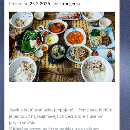
Posted on
25.2.2025
by
stronger.sk
Jazyk a kultúra sú úzko prepojené. Učenie sa o kultúre
je jednou z najzaujímavejších vecí, ktoré s učením
jazyka súvisia.
V Kórei sa potraviny často podávajú vo veľkom