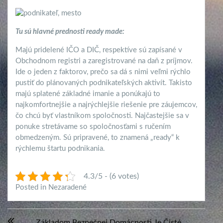
Tu sú hlavné prednosti ready made:
Majú pridelené IČO a DIČ, respektíve sú zapísané v
Obchodnom registri a zaregistrované na daň z príjmov.
Ide o jeden z faktorov, prečo sa dá s nimi veľmi rýchlo
pustiť do plánovaných podnikateľských aktivít. Takisto
majú splatené základné imanie a ponúkajú to
najkomfortnejšie a najrýchlejšie riešenie pre záujemcov,
čo chcú byť vlastníkom spoločnosti. Najčastejšie sa v
ponuke stretávame so spoločnosťami s ručením
obmedzeným. Sú pripravené, to znamená „ready“ k
rýchlemu štartu podnikania.
4.3/5 - (6 votes)
Posted in Nezaradené
Navigácia
Základom Bezpečnej Domácnosti Je Čisté