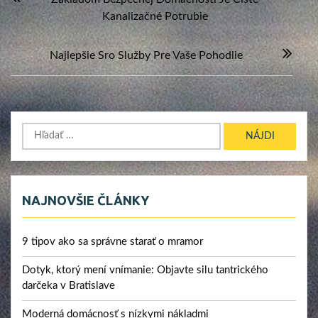
v
Kanalizačné Potrubie
článku
Najlepšie Sro Služby Pre Vaše Pohodlie
Hľadať:
NAJNOVŠIE ČLÁNKY
9 tipov ako sa správne starať o mramor
Dotyk, ktorý mení vnímanie: Objavte silu tantrického
darčeka v Bratislave
Moderná domácnosť s nízkymi nákladmi