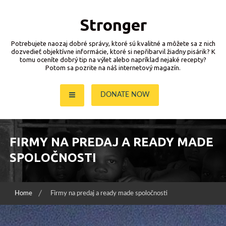
Skip
to
Stronger
content
Potrebujete naozaj dobré správy, ktoré sú kvalitné a môžete sa z nich
dozvedieť objektívne informácie, ktoré si nepřibarvil žiadny pisárik? K
tomu oceníte dobrý tip na výlet alebo napríklad nejaké recepty?
Potom sa pozrite na náš internetový magazín.
DONATE NOW
FIRMY NA PREDAJ A READY MADE
SPOLOČNOSTI
Home
Firmy na predaj a ready made spoločnosti