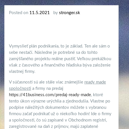
Posted on
11.5.2021
by
stronger.sk
Vymyslieť plán podnikania, to je základ. Ten ale sám o
sebe nestačí. Následne je potrebné sa do tohto
zamýšľaného projektu reálne pustiť. Veľkou prekážkou
však z časového a finančného hľadiska býva založenie
vlastnej firmy.
V súčasnosti sú ale stále viac známejšie
ready made
spoločnosti
a firmy na predaj
https://41business.com/predaj-ready-made
, ktoré
tento úkon výrazne urýchlia a zjednodušia. Vlastne po
podpise náležitých dokumentov môžete s vybranou
firmou začať podnikať už o niekoľko hodín! Ide o firmy
a spoločnosti, čo sú zapísané v Obchodnom registri,
zaregistrované na daň z príjmov, majú zaplatené