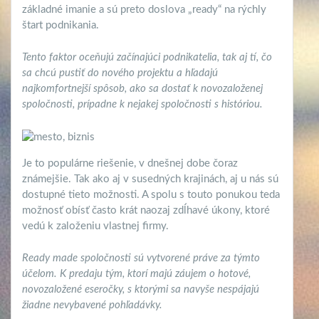
základné imanie a sú preto doslova „ready“ na rýchly
štart podnikania.
Tento faktor oceňujú začínajúci podnikatelia, tak aj tí, čo
sa chcú pustiť do nového projektu a hľadajú
najkomfortnejší spôsob, ako sa dostať k novozaloženej
spoločnosti, prípadne k nejakej spoločnosti s históriou.
Je to populárne riešenie, v dnešnej dobe čoraz
známejšie. Tak ako aj v susedných krajinách, aj u nás sú
dostupné tieto možnosti. A spolu s touto ponukou teda
možnosť obísť často krát naozaj zdĺhavé úkony, ktoré
vedú k založeniu vlastnej firmy.
Ready made spoločnosti sú vytvorené práve za týmto
účelom. K predaju tým, ktorí majú záujem o hotové,
novozaložené eseročky, s ktorými sa navyše nespájajú
žiadne nevybavené pohľadávky.