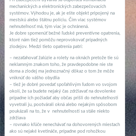
mechanických a elektronických zabezpečovacích
systémov. Výhodou je, ak je ešte objekt pripojený na
mestskú alebo štátnu políciu. Čím viac systémov
nehnuteľnosť má, tým viac je ochránená.
Je dobre spomenúť bežné ľudské preventívne opatrenia,
ktoré nám tiež pomôžu neprovokovať prípadných
zlodejov. Medzi tieto opatrenia patrí:
– nezaťahovať žalúzie a rolety na oknách pretože tie sú
neklamným znakom toho, že pravdepodobne nie ste
doma a zlodej ma jednoznačný dôkaz o tom že môže
vniknúť do vášho obydlia
– tiež je dobré povedať spoľahlivým ľudom vo svojom
okolí, že sa budete nejaký čas zdržiavať na dovolenke
prípadne ich požiadať aby občas prišli do nehnuteľnosti
vyvetrali ju, pootvárali okná alebo nejakým spôsobom
poukázali na to, že v nehnuteľnosti sa stále niekto
zdržiava
– rovnako kľúče nenechávať na dohovorených miestach
ako sú nejaké kvetináče, prípadne pod rohožkou