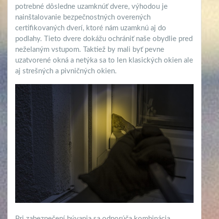
potrebné dôsledne uzamknúť dvere, výhodou je
nainštalovanie bezpečnostných overených
certifikovaných dverí, ktoré nám uzamknú aj do
podlahy. Tieto dvere dokážu ochrániť naše obydlie pred
neželaným vstupom. Taktiež by mali byť pevne
uzatvorené okná a netýka sa to len klasických okien ale
aj strešných a pivničných okien.
Pri zabezpečení bývania sa odporúča kombinácia