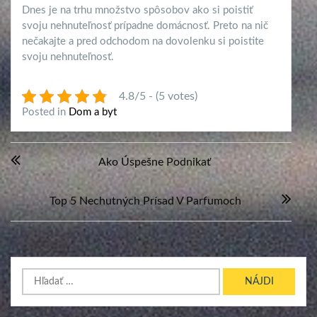
Dnes je na trhu množstvo spôsobov ako si poistiť
svoju nehnuteľnosť prípadne domácnosť. Preto na nič
nečakajte a pred odchodom na dovolenku si poistite
svoju nehnuteľnosť.
4.8/5 - (5 votes)
Posted in
Dom a byt
Navigácia
Ako Úspešne Podnikať
v
článku
Top 5 Nechutných Prísad V Parfumoch
Hľadať: