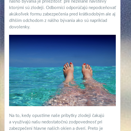
nášho bývania je príležitosť pre neželané návštevy
ktorými sú zlodeji. Odborníci odporúčajú nepodceňovať
akúkoľvek formu zabezpečenia pred krátkodobým ale aj
dlhším odchodom z nášho bývania ako sú napríklad
dovolenky.
Na to, kedy opustíme naše príbytky zlodeji čakajú
a využívajú našu nedostatočnú zodpovednosť pri
zabezpečení hlavne našich okien a dverí. Preto je