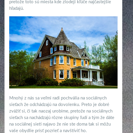
pretože toto sú miesta kde zlodeji kľúče najčastejšie
hľadajú.
Mnohý z nás sa veľmi radi pochvália na sociálnych
sieťach že odchádzajú na dovolenku. Preto je dobré
zvážiť si, či tak naozaj urobíme, pretože na sociálnych
sieťach sa nachádzajú rôzne skupiny ľudí a tým že dáte
na sociálnej sieti najavo že nie ste doma tak si môžu
vaše obydlie prísť pozrieť a navštíviť ho.