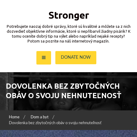
Skip
to
Stronger
content
Potrebujete naozaj dobré správy, ktoré sú kvalitné a môžete sa z nich
dozvedieť objektívne informácie, ktoré si nepřibarvil žiadny pisárik? K
tomu oceníte dobrý tip na výlet alebo napríklad nejaké recepty?
Potom sa pozrite na náš internetový magazín.
DONATE NOW
DOVOLENKA BEZ ZBYTOČNÝCH
OBÁV O SVOJU NEHNUTEĽNOSŤ
Home
Dom a byt
Dovolenka bez zbytočných obáv o svoju nehnuteľnosť