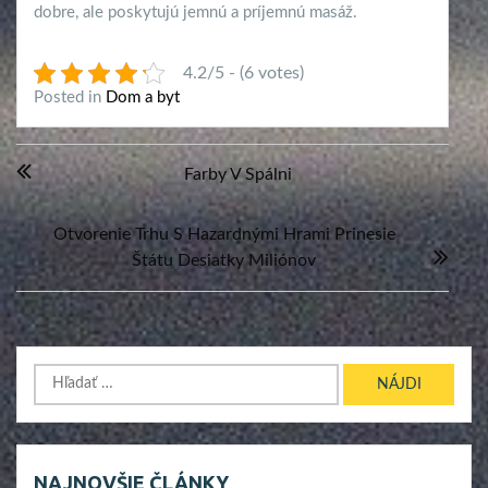
dobre, ale poskytujú jemnú a príjemnú masáž.
4.2/5 - (6 votes)
Posted in
Dom a byt
Navigácia
Farby V Spálni
v
článku
Otvorenie Trhu S Hazardnými Hrami Prinesie
Štátu Desiatky Miliónov
Hľadať:
NAJNOVŠIE ČLÁNKY