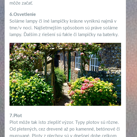
môže začať.
6.Osvetlenie
Solárne lampy či iné lampičky krásne vyniknú najmä v
tme/v noci. Najšetrnejším spôsobom sú práve solárne
lampy. Ďalším z riešení sú fakle či lampičky na baterky.
7.Plot
Plot môže tak isto zlepšiť výzor. Typy plotov sú rôzne.
Od pletených, cez drevené až po kamenné, betónové či
murované. Ploty z plechov sú v dnešnej dobe celkom