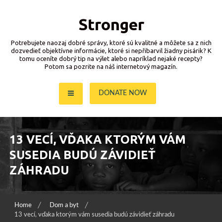
Skip
to
Stronger
content
Potrebujete naozaj dobré správy, ktoré sú kvalitné a môžete sa z nich
dozvedieť objektívne informácie, ktoré si nepřibarvil žiadny pisárik? K
tomu oceníte dobrý tip na výlet alebo napríklad nejaké recepty?
Potom sa pozrite na náš internetový magazín.
DONATE NOW
13 VECÍ, VĎAKA KTORÝM VÁM
SUSEDIA BUDÚ ZÁVIDIEŤ
ZÁHRADU
Home
Dom a byt
13 vecí, vďaka ktorým vám susedia budú závidieť záhradu