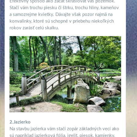
Efektívny spôsob ako začať skrášľovať váš pozemok.
Stačí vám trochu piesku či štrku, trochu hliny, kameňov
a samozrejme kvietky. Dávajte však pozor najmä na
konvalinky, ktoré sú schopné v priebehu niekoľkých
rokov zarásť celú skalku.
2.Jazierko
Na stavbu jazierka vám stačí zopár základných vecí ako
sú napríklad jazierková fólia, igelit, piesok, kamienky,