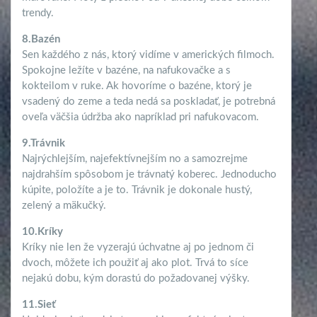
trendy.
8.Bazén
Sen každého z nás, ktorý vidíme v amerických filmoch.
Spokojne ležíte v bazéne, na nafukovačke a s
kokteilom v ruke. Ak hovoríme o bazéne, ktorý je
vsadený do zeme a teda nedá sa poskladať, je potrebná
oveľa väčšia údržba ako napríklad pri nafukovacom.
9.Trávnik
Najrýchlejším, najefektívnejším no a samozrejme
najdrahším spôsobom je trávnatý koberec. Jednoducho
kúpite, položíte a je to. Trávnik je dokonale hustý,
zelený a mäkučký.
10.Kríky
Kríky nie len že vyzerajú úchvatne aj po jednom či
dvoch, môžete ich použiť aj ako plot. Trvá to síce
nejakú dobu, kým dorastú do požadovanej výšky.
11.Sieť