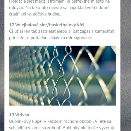
Hojdacia sieť medzi stromami je perfektné miesto na
oddych. Na takomto mieste sa napríklad veľmi dobre
čítajú knihy, počúva hudba…
12.Volejbalová sieť/basketbalový kôš
Či už si len tak zastrieľať alebo si dať zápas s kamarátmi
prinesie to poriadnu zábavu a odreagovanie.
13.Vírivka
Bublinkový kúpeľ v každom ročnom období. V lete sa
schladiť a v zime sa zohriať. Bublinky nie lenže vyzerajú