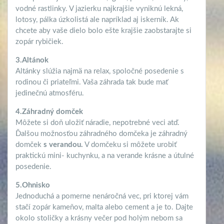
vodné rastlinky. V jazierku najkrajšie vyniknú lekná,
lotosy, pálka úzkolistá ale napríklad aj iskerník. Ak
chcete aby vaše dielo bolo ešte krajšie zaobstarajte si
zopár rybičiek.
3.Altánok
Altánky slúžia najmä na relax, spoločné posedenie s
rodinou či priateľmi. Vaša
záhrada
tak bude mať
jedinečnú atmosféru.
4.Záhradný domček
Môžete si doň uložiť náradie, nepotrebné veci atď.
Ďalšou možnosťou záhradného domčeka je záhradný
domček
s verandou.
V domčeku si môžete urobiť
praktickú mini- kuchynku, a na verande krásne a útulné
posedenie.
5.Ohnisko
Jednoduchá a pomerne nenáročná vec, pri ktorej vám
stačí zopár kameňov, malta alebo cement a je to. Dajte
okolo stoličky a krásny večer pod holým nebom sa