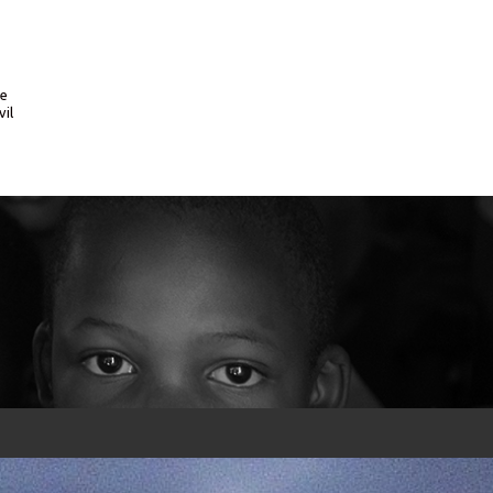
te
vil