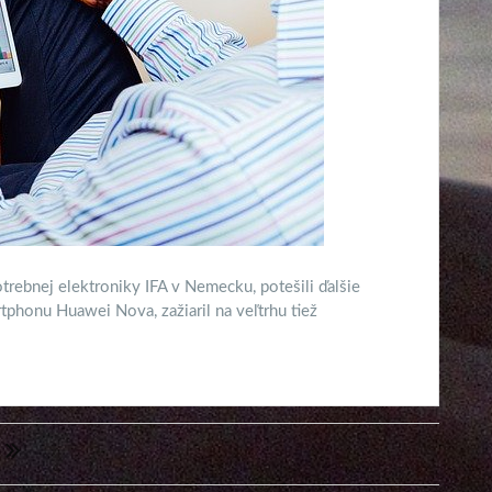
rebnej elektroniky IFA v Nemecku, potešili ďalšie
phonu Huawei Nova, zažiaril na veľtrhu tiež