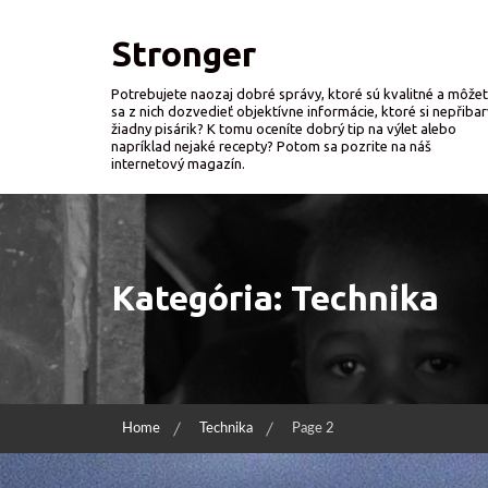
Skip
to
Stronger
content
Potrebujete naozaj dobré správy, ktoré sú kvalitné a môže
sa z nich dozvedieť objektívne informácie, ktoré si nepřibar
žiadny pisárik? K tomu oceníte dobrý tip na výlet alebo
napríklad nejaké recepty? Potom sa pozrite na náš
internetový magazín.
Kategória:
Technika
Home
Technika
Page 2