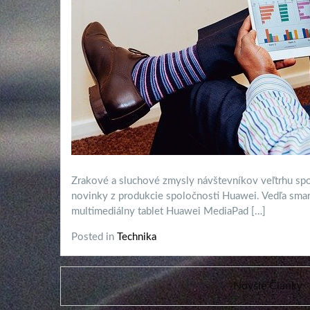
Zrakové a sluchové zmysly návštevníkov veľtrhu spot
novinky z produkcie spoločnosti Huawei. Vedľa smart
multimediálny tablet Huawei MediaPad […]
Posted in
Technika
Navigácia
Novšie Články
v