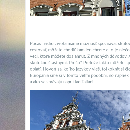
Počas nášho života máme možnosť spoznávať skutočne
cestovať, môžete chodiť kam len chcete a to je niečo, 
veci, ktoré môžete dosiahnuť. Z mnohých dôvodov. A
skutočne šťastnými. Prečo? Pretože takto môžete spo
oplatí. Hovorí sa, koľko jazykov vieš, toľkokrát si čl
Európania sme si v tomto veľmi podobní, no napriek t
a ako sa správajú napríklad Taliani.