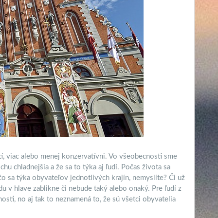
, viac alebo menej konzervatívni. Vo všeobecnosti sme
chu chladnejšia a že sa to týka aj ľudí. Počas života sa
 sa týka obyvateľov jednotlivých krajín, nemyslíte? Či už
u v hlave zablikne či nebude taký alebo onaký. Pre ľudí z
osti, no aj tak to neznamená to, že sú všetci obyvatelia