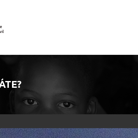
te
vil
ÁTE?