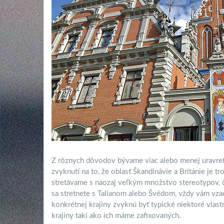
Z rôznych dôvodov bývame viac alebo menej uravretí
zvyknutí na to, že oblasť Škandinávie a Británie je tro
stretávame s naozaj veľkým množstvo stereotypov, čo
sa stretnete s Talianom alebo Švédom, vždy vám vzad
konkrétnej krajiny zvyknú byť typické niektoré vlastn
krajiny takí ako ich máme zafixovaných.