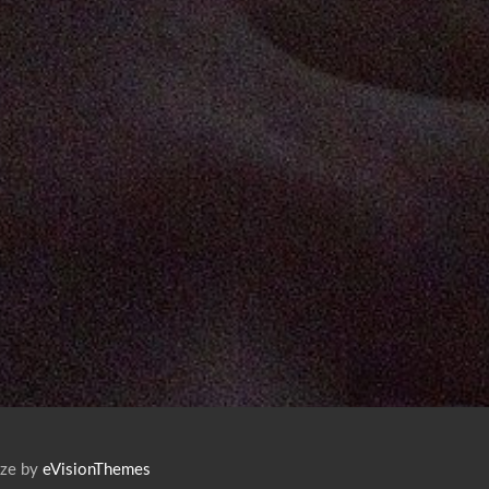
ize by
eVisionThemes