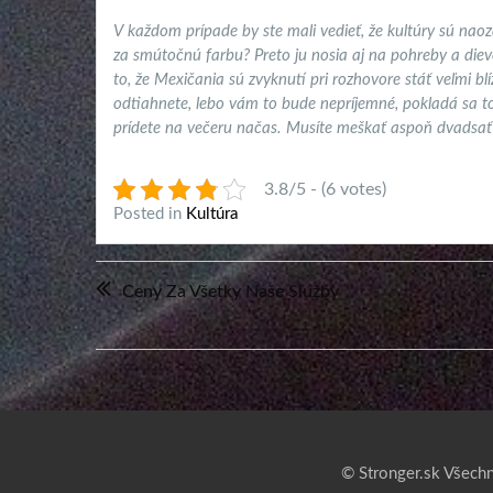
V každom prípade by ste mali vedieť, že kultúry sú naoza
za smútočnú farbu? Preto ju nosia aj na pohreby a dievč
to, že Mexičania sú zvyknutí pri rozhovore stáť veľmi bl
odtiahnete, lebo vám to bude nepríjemné, pokladá sa to 
prídete na večeru načas. Musíte meškať aspoň dvadsať m
3.8/5 - (6 votes)
Posted in
Kultúra
Navigácia
Ceny Za Všetky Naše Služby
v
článku
© Stronger.sk Všechn