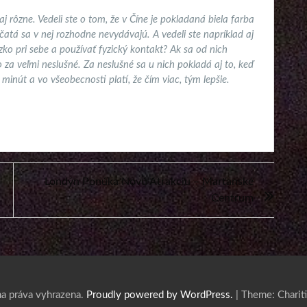
j rôzne. Vedeli ste o tom, že v Číne je pokladaná biela farba
atá sa v nej rozhodne nevydávajú. A vedeli ste napríklad aj
ízko pri sebe a používať fyzický kontakt? Ak sa od nich
za veľmi neslušné. Za neslušné sa u nich pokladá aj to, keď
inút a vo všeobecnosti platí, že čím viac, tým lepšie.
Londýn Ponúka Novú Atrakciu – Marťanské
Centrum
a práva vyhrazena.
Proudly powered by WordPress.
|
Theme: Charit