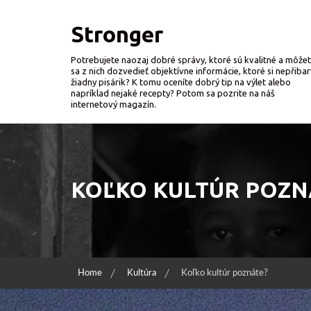
Skip
to
Stronger
content
Potrebujete naozaj dobré správy, ktoré sú kvalitné a môže
sa z nich dozvedieť objektívne informácie, ktoré si nepřibar
žiadny pisárik? K tomu oceníte dobrý tip na výlet alebo
napríklad nejaké recepty? Potom sa pozrite na náš
internetový magazín.
KOĽKO KULTÚR POZN
Home
Kultúra
Koľko kultúr poznáte?