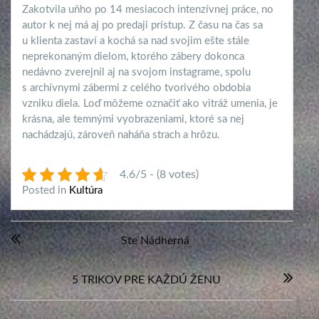
Zakotvila uňho po 14 mesiacoch intenzívnej práce, no
autor k nej má aj po predaji prístup. Z času na čas sa
u klienta zastaví a kochá sa nad svojim ešte stále
neprekonaným dielom, ktorého zábery dokonca
nedávno zverejnil aj na svojom instagrame, spolu
s archívnymi zábermi z celého tvorivého obdobia
vzniku diela. Loď môžeme označiť ako vitráž umenia, je
krásna, ale temnými vyobrazeniami, ktoré sa nej
nachádzajú, zároveň naháňa strach a hrôzu.
4.6/5 - (8 votes)
Posted in
Kultúra
Navigácia
Ste Nádherná
v
článku
5 TRIKOV PRE KAŽDÚ ŽENU