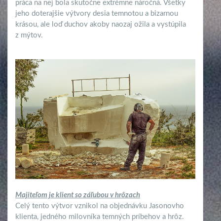
práca na nej bola skutočne extrémne náročná. Všetky
jeho doterajšie výtvory desia temnotou a bizarnou
krásou, ale loď duchov akoby naozaj ožila a vystúpila
z mýtov.
Majiteľom je klient so záľubou v hrôzach
Celý tento výtvor vznikol na objednávku Jasonovho
klienta, jedného milovníka temných príbehov a hrôz.