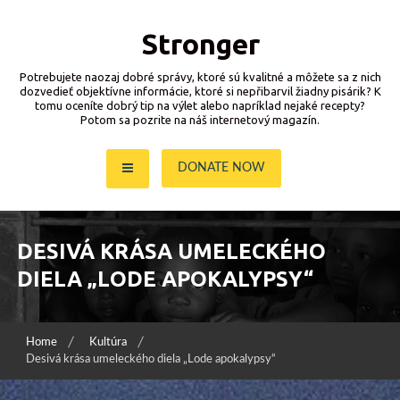
Skip
to
Stronger
content
Potrebujete naozaj dobré správy, ktoré sú kvalitné a môžete sa z nich
dozvedieť objektívne informácie, ktoré si nepřibarvil žiadny pisárik? K
tomu oceníte dobrý tip na výlet alebo napríklad nejaké recepty?
Potom sa pozrite na náš internetový magazín.
DONATE NOW
DESIVÁ KRÁSA UMELECKÉHO
DIELA „LODE APOKALYPSY“
Home
Kultúra
Desivá krása umeleckého diela „Lode apokalypsy“