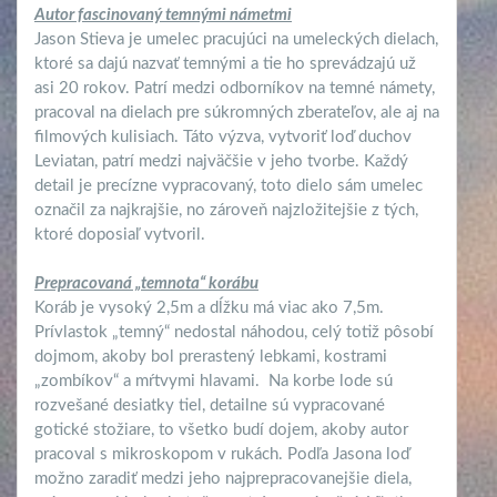
Autor fascinovaný temnými námetmi
Jason Stieva je umelec pracujúci na umeleckých dielach,
ktoré sa dajú nazvať temnými a tie ho sprevádzajú už
asi 20 rokov. Patrí medzi odborníkov na temné námety,
pracoval na dielach pre súkromných zberateľov, ale aj na
filmových kulisiach. Táto výzva, vytvoriť loď duchov
Leviatan, patrí medzi najväčšie v jeho tvorbe. Každý
detail je precízne vypracovaný, toto dielo sám umelec
označil za najkrajšie, no zároveň najzložitejšie z tých,
ktoré doposiaľ vytvoril.
Prepracovaná „temnota“ korábu
Koráb je vysoký 2,5m a dĺžku má viac ako 7,5m.
Prívlastok „temný“ nedostal náhodou, celý totiž pôsobí
dojmom, akoby bol prerastený lebkami, kostrami
„zombíkov“ a mŕtvymi hlavami. Na korbe lode sú
rozvešané desiatky tiel, detailne sú vypracované
gotické stožiare, to všetko budí dojem, akoby autor
pracoval s mikroskopom v rukách. Podľa Jasona loď
možno zaradiť medzi jeho najprepracovanejšie diela,