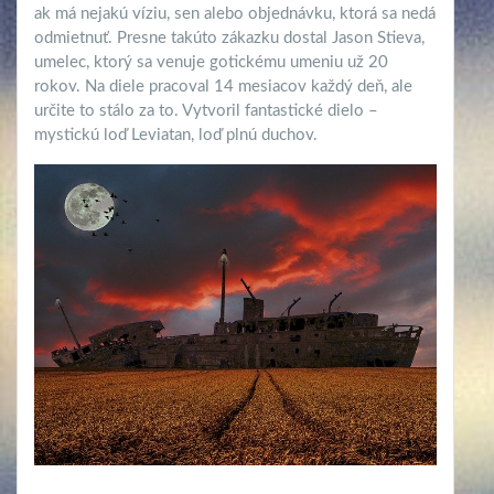
ak má nejakú víziu, sen alebo objednávku, ktorá sa nedá
odmietnuť. Presne takúto zákazku dostal Jason Stieva,
umelec, ktorý sa venuje gotickému umeniu už 20
rokov. Na diele pracoval 14 mesiacov každý deň, ale
určite to stálo za to. Vytvoril fantastické dielo –
mystickú loď Leviatan, loď plnú duchov.