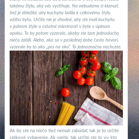
takému štýlu, aký vás vystihuje. No nebudeme si klamať,
tiež je dôležité, aby kuchyňa ladila k celkovému štýlu
vášho bytu. Určite nie je vhodné, aby ste mali kuchyňu
v jednom štýle a ostatné miestnosti v byte v úplnom
opaku. To by potom vyzeralo, akoby ste tam jednoducho
niečo zabili. Alebo, ako sa v poslednej dobe často hovorí,
vyzeralo by to ako „pes na oko“. To jednoznačne nechcete.
Ak by ste na niečo tiež nemali zabúdať, tak je to určite
celkové vybavenie. Ak varíte, tak určite ste to vy, kto