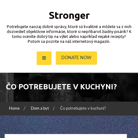
Skip
to
Stronger
content
Potrebujete naozaj dobré správy, ktoré sú kvalitné a môžete sa z nich
dozvedieť objektívne informácie, ktoré si nepřibarvil žiadny pisárik? K
tomu oceníte dobrý tip na výlet alebo napríklad nejaké recepty?
Potom sa pozrite na náš internetový magazín.
DONATE NOW
ČO POTREBUJETE V KUCHYNI?
Home
Dom a byt
Čo potrebujete v kuchyni?