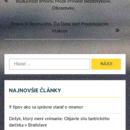
Budúcnosť IPhonu Môže Priniesť Bezdotykovú
v
Obrazovku
článku
Dobre Si Rozmyslite, Čo Dáte Jesť Prezimujúcim
Vtákom
Hľadať:
NAJNOVŠIE ČLÁNKY
9 tipov ako sa správne starať o mramor
Dotyk, ktorý mení vnímanie: Objavte silu tantrického
darčeka v Bratislave