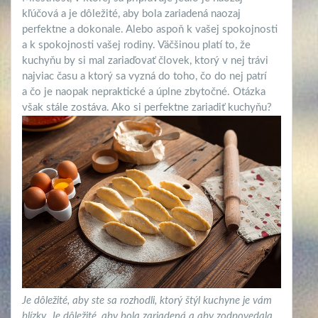
kľúčová a je dôležité, aby bola zariadená naozaj
perfektne a dokonale. Alebo aspoň k vašej spokojnosti
a k spokojnosti vašej rodiny. Väčšinou platí to, že
kuchyňu by si mal zariaďovať človek, ktorý v nej trávi
najviac času a ktorý sa vyzná do toho, čo do nej patrí
a čo je naopak nepraktické a úplne zbytočné. Otázka
však stále zostáva. Ako si perfektne zariadiť kuchyňu?
Je dôležité, aby ste sa rozhodli, ktorý štýl kuchyne je vám
blízky. Je dôležité, aby bola zariadená a aby zodpovedala