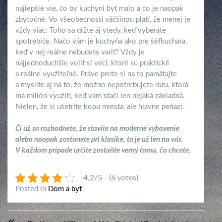
najlepšie vie, čo by kuchyni byť malo a čo je naopak
zbytočné. Vo všeobecnosti väčšinou platí, že menej je
vždy viac. Toho sa držte aj vtedy, keď vyberáte
spotrebiče. Načo vám je kuchyňa ako pre šéfkuchára,
keď v nej reálne nebudete variť? Vždy je
najjednoduchšie voliť si veci, ktoré sú praktické
a reálne využiteľné. Práve preto si na to pamätajte
a myslite aj na to, že možno nepotrebujete rúru, ktorá
má milión využití, keď vám stačí len nejaká základná.
Nielen, že si ušetríte kopu miesta, ale hlavne peňazí.
Či už sa rozhodnete, že stavíte na moderné vybavenie
alebo naopak zostanete pri klasike, to je už len na vás.
V každom prípade určite zostaňte verný tomu, čo chcete.
4.2/5 - (6 votes)
Posted in
Dom a byt
Navigácia