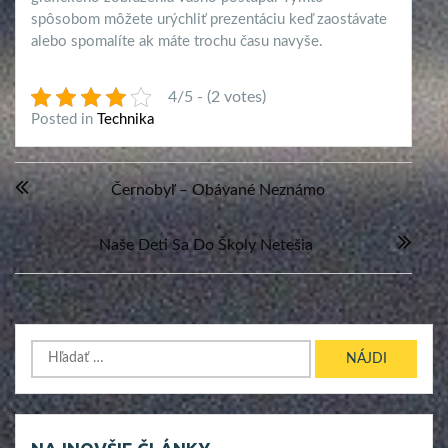
spôsobom môžete urýchliť prezentáciu keď zaostávate
alebo spomalíte ak máte trochu času navyše.
4/5 - (2 votes)
Posted in
Technika
Navigácia
Černobyľ – Obávané Neznámo
v
článku
Naše Deti Sa Do Školy Netešia
Hľadať: