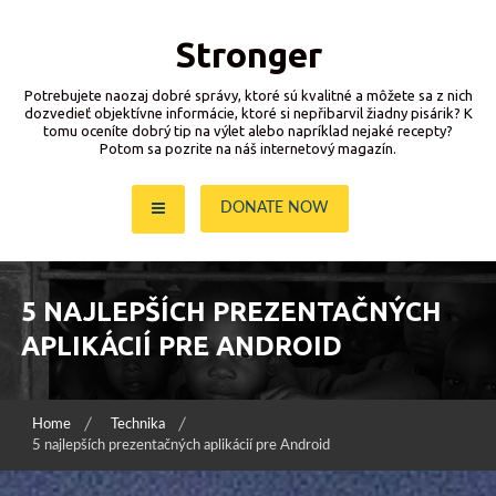
Skip
to
Stronger
content
Potrebujete naozaj dobré správy, ktoré sú kvalitné a môžete sa z nich
dozvedieť objektívne informácie, ktoré si nepřibarvil žiadny pisárik? K
tomu oceníte dobrý tip na výlet alebo napríklad nejaké recepty?
Potom sa pozrite na náš internetový magazín.
DONATE NOW
5 NAJLEPŠÍCH PREZENTAČNÝCH
APLIKÁCIÍ PRE ANDROID
Home
Technika
5 najlepších prezentačných aplikácií pre Android