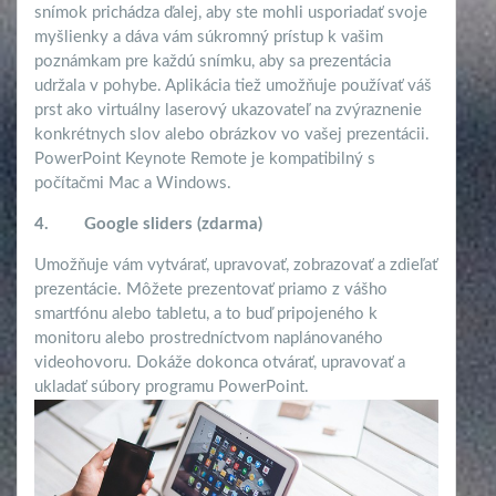
snímok prichádza ďalej, aby ste mohli usporiadať svoje
myšlienky a dáva vám súkromný prístup k vašim
poznámkam pre každú snímku, aby sa prezentácia
udržala v pohybe. Aplikácia tiež umožňuje používať váš
prst ako virtuálny laserový ukazovateľ na zvýraznenie
konkrétnych slov alebo obrázkov vo vašej prezentácii.
PowerPoint Keynote Remote je kompatibilný s
počítačmi Mac a Windows.
4.
Google sliders (zdarma)
Umožňuje vám vytvárať, upravovať, zobrazovať a zdieľať
prezentácie. Môžete prezentovať priamo z vášho
smartfónu alebo tabletu, a to buď pripojeného k
monitoru alebo prostredníctvom naplánovaného
videohovoru. Dokáže dokonca otvárať, upravovať a
ukladať súbory programu PowerPoint.