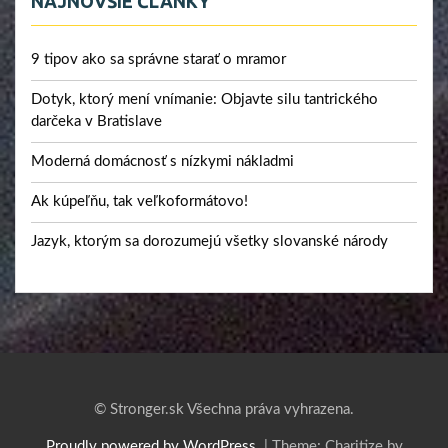
NAJNOVŠIE ČLÁNKY
9 tipov ako sa správne starať o mramor
Dotyk, ktorý mení vnímanie: Objavte silu tantrického
darčeka v Bratislave
Moderná domácnosť s nízkymi nákladmi
Ak kúpeľňu, tak veľkoformátovo!
Jazyk, ktorým sa dorozumejú všetky slovanské národy
© Stronger.sk Všechna práva vyhrazena.
Proudly powered by WordPress.
|
Theme: Charitize by