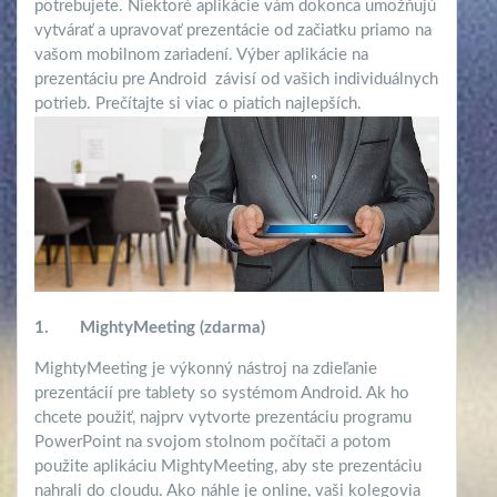
potrebujete. Niektoré aplikácie vám dokonca umožňujú
vytvárať a upravovať prezentácie od začiatku priamo na
vašom mobilnom zariadení. Výber aplikácie na
prezentáciu pre Android
závisí od vašich individuálnych
potrieb. Prečítajte si viac o piatich najlepších.
1.
MightyMeeting (zdarma)
MightyMeeting je výkonný nástroj na zdieľanie
prezentácií pre tablety so systémom Android. Ak ho
chcete použiť, najprv vytvorte prezentáciu programu
PowerPoint na svojom stolnom počítači a potom
použite aplikáciu MightyMeeting, aby ste prezentáciu
nahrali do cloudu. Ako náhle je online, vaši kolegovia