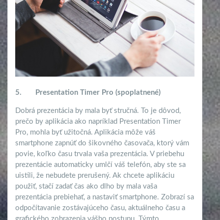
5.
Presentation Timer Pro (spoplatnené)
Dobrá prezentácia by mala byť stručná. To je dôvod,
prečo by aplikácia ako napríklad Presentation Timer
Pro, mohla byť užitočná. Aplikácia môže váš
smartphone zapnúť do šikovného časovača, ktorý vám
povie, koľko času trvala vaša prezentácia. V priebehu
prezentácie automaticky umlčí váš telefón, aby ste sa
uistili, že nebudete prerušený. Ak chcete aplikáciu
použiť, stačí zadať čas ako dlho by mala vaša
prezentácia prebiehať, a nastaviť smartphone. Zobrazí sa
odpočítavanie zostávajúceho času, aktuálneho času a
grafického zobrazenia vášho postupu. Týmto