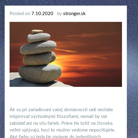
Posted on
7.10.2020
by
stronger.sk
Ak sa pri zariaďovaní vašej domácnosti radi necháte
inšpirovať východnými filozofiami, nemali by ste
zabúdať ani na silu farieb. Práve tie totiž na človeka
veľmi vplývajú, hoci to možno vedome nepociťujete.
Aké farby sú teda tie správne do jednotlivých