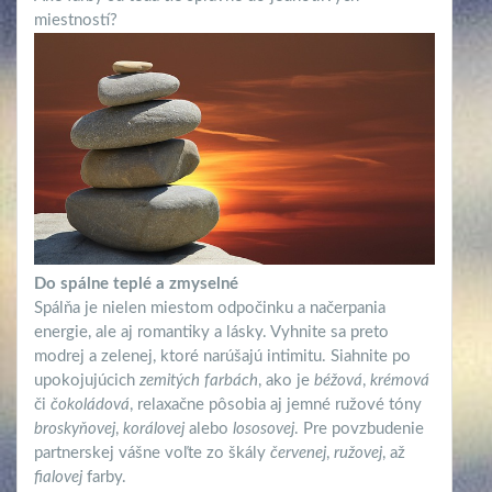
miestností?
Do spálne teplé a zmyselné
Spálňa je nielen miestom odpočinku a načerpania
energie, ale aj romantiky a lásky. Vyhnite sa preto
modrej a zelenej, ktoré narúšajú intimitu. Siahnite po
upokojujúcich
zemitých farbách
, ako je
béžová
,
krémová
či
čokoládová
, relaxačne pôsobia aj jemné ružové tóny
broskyňovej
,
korálovej
alebo
lososovej
. Pre povzbudenie
partnerskej vášne voľte zo škály
červenej
,
ružovej
, až
fialovej
farby.