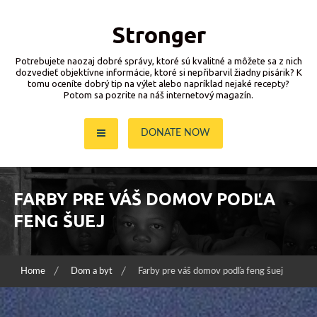
Skip
to
Stronger
content
Potrebujete naozaj dobré správy, ktoré sú kvalitné a môžete sa z nich
dozvedieť objektívne informácie, ktoré si nepřibarvil žiadny pisárik? K
tomu oceníte dobrý tip na výlet alebo napríklad nejaké recepty?
Potom sa pozrite na náš internetový magazín.
DONATE NOW
FARBY PRE VÁŠ DOMOV PODĽA
FENG ŠUEJ
Home
Dom a byt
Farby pre váš domov podľa feng šuej