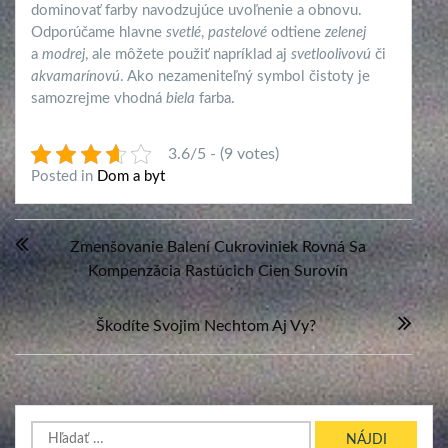
dominovať farby navodzujúce uvoľnenie a obnovu.
Odporúčame hlavne
svetlé
,
pastelové
odtiene
zelenej
a
modrej
, ale môžete použiť napríklad aj
svetloolivovú
či
akvamarínovú
. Ako nezameniteľný symbol čistoty je
samozrejme vhodná
biela
farba.
3.6/5 - (9 votes)
Posted in
Dom a byt
Navigácia
Zmenšovanie Balení Cukroviniek Rovná Sa
v
Kompenzácia Rastúcich Cien Surovín
článku
Škodíte Svojim Nechtom Aj Vy?
Hľadať: