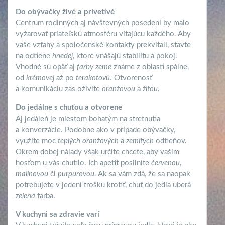
Do obývačky živé a prívetivé
Centrum rodinných aj návštevných posedení by malo
vyžarovať priateľskú atmosféru vítajúcu každého. Aby
vaše vzťahy a spoločenské kontakty prekvitali, stavte
na odtiene
hnedej
, ktoré vnášajú stabilitu a pokoj.
Vhodné sú opäť aj
farby zeme
známe z oblasti spálne,
od
krémovej
až po
terakotovú
. Otvorenosť
a komunikáciu zas oživíte
oranžovou
a
žltou
.
Do jedálne s chuťou a otvorene
Aj jedáleň je miestom bohatým na stretnutia
a konverzácie. Podobne ako v prípade obývačky,
využite moc
teplých oranžových
a
zemitých
odtieňov.
Okrem dobej nálady však určite chcete, aby vašim
hosťom u vás chutilo. Ich apetít posilníte
červenou
,
malinovou
či
purpurovou
. Ak sa vám zdá, že sa naopak
potrebujete v jedení trošku krotiť, chuť do jedla uberá
zelená
farba.
V kuchyni sa zdravie varí