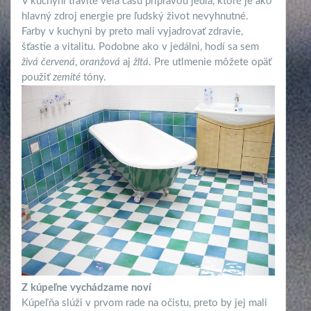
V kuchyni trávite veľa času prípravou jedla, ktoré je ako
hlavný zdroj energie pre ľudský život nevyhnutné.
Farby v kuchyni by preto mali vyjadrovať zdravie,
šťastie a vitalitu. Podobne ako v jedálni, hodí sa sem
živá červená
,
oranžová
aj
žltá
. Pre utlmenie môžete opäť
použiť
zemité
tóny.
Z kúpeľne vychádzame noví
Kúpeľňa slúži v prvom rade na očistu, preto by jej mali